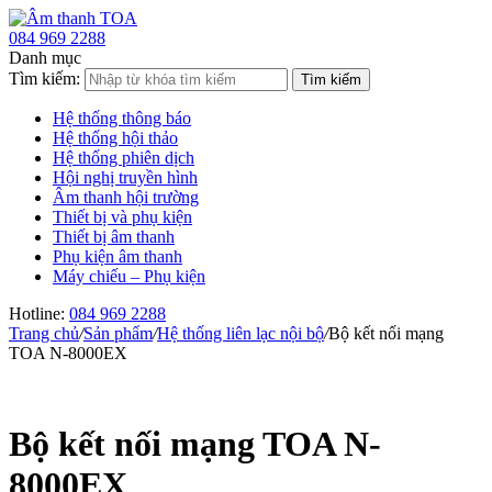
084 969 2288
Danh mục
Tìm kiếm:
Hệ thống thông báo
Hệ thống hội thảo
Hệ thống phiên dịch
Hội nghị truyền hình
Âm thanh hội trường
Thiết bị và phụ kiện
Thiết bị âm thanh
Phụ kiện âm thanh
Máy chiếu – Phụ kiện
Hotline:
084 969 2288
Trang chủ
/
Sản phẩm
/
Hệ thống liên lạc nội bộ
/
Bộ kết nối mạng
TOA N-8000EX
Bộ kết nối mạng TOA N-
8000EX