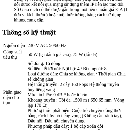
đổi được kết nối qua mạng sử dụng thêm IP liên lạc trao đổi.
Sở Giao dịch có thể được gắn trong một tiêu chuẩn giá EIA (1
đơn vị kích thước) hoặc một bức tường bằng cách sử dụng
khung cung cấp.
Thông số kỹ thuật
Nguồn điện
230 V AC, 50/60 Hz
Công suất
50 W (tại đánh giá cao), 75 W (tối đa)
tiêu thụ
Số dòng: 16 dòng
Số liên kết lời nói: Nội bộ: 4 / Bên ngoài: 8
Loại đường dẫn: Chia sẻ không gian / Thời gian Chia
sẻ không gian
Hệ thống truyền: 2 dây 160 kbps Hệ thống truyền
hủy tiếng vang
Phần giao
Mức tín hiệu: 0 dB * hoặc ít hơn
diện cho
Khoảng truyền : Tối đa. 1500 m (.650,65 mm, Vòng
trạm
lặp 170 Ω)
Phương thức phát biểu: Cuộc trò chuyện đồng thời
bằng cách hủy bỏ tiếng vọng (Không cần rảnh tay),
Đầu nối: Đầu nối chuyên dụng
Phương pháp đấu dây: 1 bộ cáp xoắn đôi