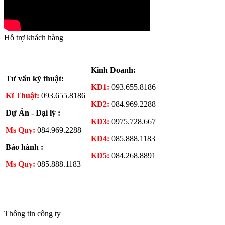
Hỗ trợ khách hàng
Kinh Doanh:
Tư vấn kỹ thuật:
KD1:
093.655.8186
Kĩ Thuật:
093.655.8186
KD2:
084.969.2288
Dự Án - Đại lý :
KD3:
0975.728.667
Ms Quy:
084.969.2288
KD4:
085.888.1183
Bảo hành :
KD5:
084.268.8891
Ms Quy:
085.888.1183
Thông tin công ty