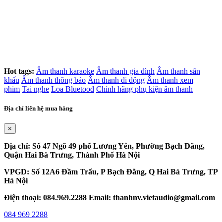
Hot tags:
Âm thanh karaoke
Âm thanh gia đình
Âm thanh sân
khấu
Âm thanh thông báo
Âm thanh di động
Âm thanh xem
phim
Tai nghe
Loa Bluetood
Chính hãng phụ kiện âm thanh
Địa chỉ liên hệ mua hàng
×
Địa chỉ: Số 47 Ngõ 49 phố Lương Yên, Phường Bạch Đằng,
Quận Hai Bà Trưng, Thành Phố Hà Nội
VPGD: Số 12A6 Đầm Trấu, P Bạch Đằng, Q Hai Bà Trưng, TP
Hà Nội
Điện thoại: 084.969.2288 Email: thanhnv.vietaudio@gmail.com
084 969 2288