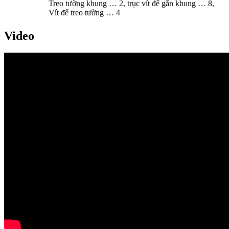
Treo tường khung … 2, trục vít để gắn khung … 8,
Vít để treo tường … 4
Video