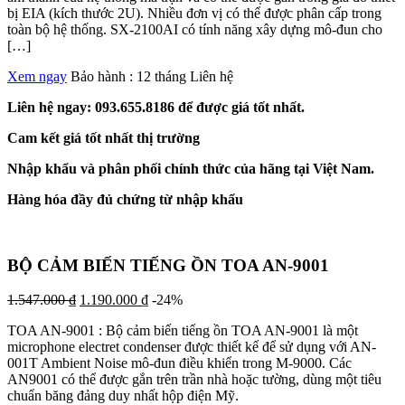
bị EIA (kích thước 2U). Nhiều đơn vị có thể được phân cấp trong
toàn bộ hệ thống. SX-2100AI có tính năng xây dựng mô-đun cho
[…]
Xem ngay
Bảo hành : 12 tháng
Liên hệ
Liên hệ ngay: 093.655.8186 để được giá tốt nhất.
Cam kết giá tốt nhất thị trường
Nhập khẩu và phân phối chính thức của hãng tại Việt Nam.
Hàng hóa đầy đủ chứng từ nhập khẩu
BỘ CẢM BIẾN TIẾNG ỒN TOA AN-9001
1.547.000
₫
1.190.000
₫
-24%
TOA AN-9001 : Bộ cảm biến tiếng ồn TOA AN-9001 là một
microphone electret condenser được thiết kế để sử dụng với AN-
001T Ambient Noise mô-đun điều khiển trong M-9000. Các
AN9001 có thể được gắn trên trần nhà hoặc tường, dùng một tiêu
chuẩn băng đảng duy nhất hộp điện Mỹ.