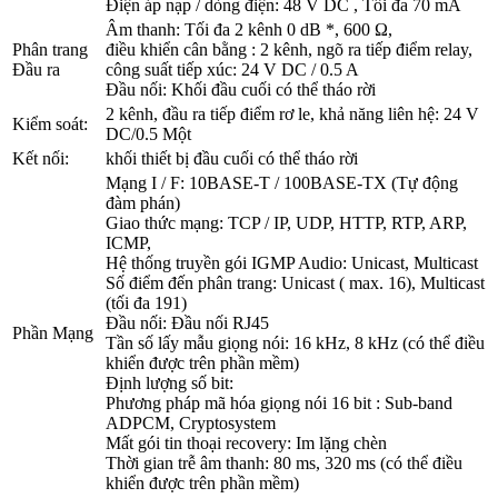
Điện áp nạp / dòng điện: 48 V DC , Tối đa 70 mA
Âm thanh: Tối đa 2 kênh 0 dB *, 600 Ω,
Phân trang
điều khiển cân bằng : 2 kênh, ngõ ra tiếp điểm relay,
Đầu ra
công suất tiếp xúc: 24 V DC / 0.5 A
Đầu nối: Khối đầu cuối có thể tháo rời
2 kênh, đầu ra tiếp điểm rơ le, khả năng liên hệ: 24 V
Kiểm soát:
DC/0.5 Một
Kết nối:
khối thiết bị đầu cuối có thể tháo rời
Mạng I / F: 10BASE-T / 100BASE-TX (Tự động
đàm phán)
Giao thức mạng: TCP / IP, UDP, HTTP, RTP, ARP,
ICMP,
Hệ thống truyền gói IGMP Audio: Unicast, Multicast
Số điểm đến phân trang: Unicast ( max. 16), Multicast
(tối đa 191)
Đầu nối: Đầu nối RJ45
Phần Mạng
Tần số lấy mẫu giọng nói: 16 kHz, 8 kHz (có thể điều
khiển được trên phần mềm)
Định lượng số bit:
Phương pháp mã hóa giọng nói 16 bit : Sub-band
ADPCM, Cryptosystem
Mất gói tin thoại recovery: Im lặng chèn
Thời gian trễ âm thanh: 80 ms, 320 ms (có thể điều
khiển được trên phần mềm)