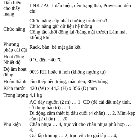
Dấu hiệu
LNK / ACT dấu hiệu, đèn trạng thái, Power-on đèn
cho thấy
chỉ
mạng
Chức năng cập nhật chương trình cơ sở
Chức năng giữ dữ liệu hệ thống
Chức năng
Công tắc khởi động lại (bảng mặt trước) Làm mát
không khí
Phương
Rack, bàn, bề mặt gắn kết
pháp cài đặt
Hoạt động
0 ℃ đến +40 ℃
Nhiệt độ
Độ ẩm hoạt
90% RH hoặc ít hơn (không ngưng tụ)
động
Hoàn thành
tấm thép tiền tráng, màu đen, 30% bóng
Kích thước
420 (W) x 44,3 (H) x 356 (D) mm
Trọng lượng
4,1 kg
AC dây nguồn (2 m) … 1, CD (để cài đặt máy tính,
sử dụng bảo trì) … 1,
Di động cắm thiết bị đầu cuối (4 chân) … 2, Mini-kẹp
cắm (2 chân) … 20,
Phụ kiện
Chân nhựa … 4, trục vít cho chân nhựa phù hợp …
4,
Giá lắp khung … 2, trục vít cho giá lắp … 4,