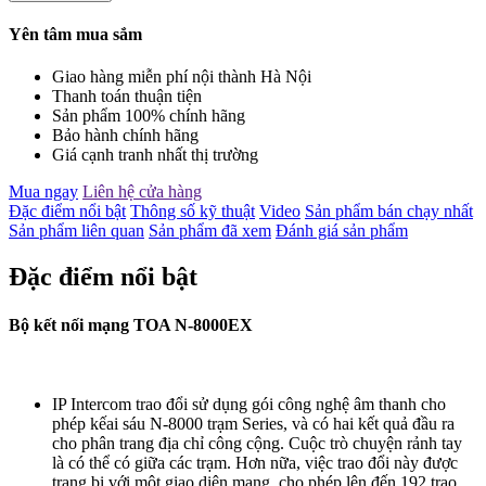
Yên tâm mua sắm
Giao hàng miễn phí nội thành Hà Nội
Thanh toán thuận tiện
Sản phẩm 100% chính hãng
Bảo hành chính hãng
Giá cạnh tranh nhất thị trường
Mua ngay
Liên hệ cửa hàng
Đặc điểm nổi bật
Thông số kỹ thuật
Video
Sản phẩm bán chạy nhất
Sản phẩm liên quan
Sản phẩm đã xem
Đánh giá sản phẩm
Đặc điểm nổi bật
Bộ kết nối mạng TOA N-8000EX
IP Intercom trao đổi sử dụng gói công nghệ âm thanh cho
phép kếai sáu N-8000 trạm Series, và có hai kết quả đầu ra
cho phân trang địa chỉ công cộng. Cuộc trò chuyện rảnh tay
là có thể có giữa các trạm. Hơn nữa, việc trao đổi này được
trang bị với một giao diện mạng, cho phép lên đến 192 trao