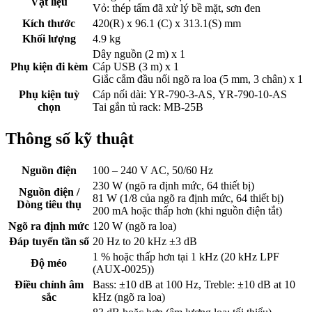
Vật liệu
Vỏ: thép tấm đã xử lý bề mặt, sơn đen
Kích thước
420(R) x 96.1 (C) x 313.1(S) mm
Khối lượng
4.9 kg
Dây nguồn (2 m) x 1
Phụ kiện đi kèm
Cáp USB (3 m) x 1
Giắc cắm đầu nối ngõ ra loa (5 mm, 3 chân) x 1
Phụ kiện tuỳ
Cáp nối dài: YR-790-3-AS, YR-790-10-AS
chọn
Tai gắn tủ rack: MB-25B
Thông số kỹ thuật
Nguồn điện
100 – 240 V AC, 50/60 Hz
230 W (ngõ ra định mức, 64 thiết bị)
Nguồn điện /
81 W (1/8 của ngõ ra định mức, 64 thiết bị)
Dòng tiêu thụ
200 mA hoặc thấp hơn (khi nguồn điện tắt)
Ngõ ra định mức
120 W (ngõ ra loa)
Đáp tuyến tần số
20 Hz to 20 kHz ±3 dB
1 % hoặc thấp hơn tại 1 kHz (20 kHz LPF
Độ méo
(AUX-0025))
Điều chỉnh âm
Bass: ±10 dB at 100 Hz, Treble: ±10 dB at 10
sắc
kHz (ngõ ra loa)