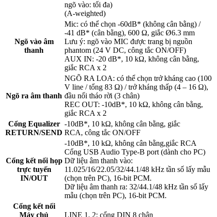
ngõ vào: tối đa)
(A-weighted)
Mic: có thể chọn -60dB* (không cân bằng) /
-41 dB* (cân bằng), 600 Ω, giắc Ø6.3 mm
Ngõ vào âm
Lưu ý: ngõ vào MIC được trang bị nguồn
thanh
phantom (24 V DC, công tắc ON/OFF)
AUX IN: -20 dB*, 10 kΩ, không cân bằng,
giắc RCA x 2
NGÕ RA LOA: có thể chọn trở kháng cao (100
V line / tổng 83 Ω) / trở kháng thấp (4 – 16 Ω),
Ngõ ra âm thanh
đầu nối tháo rời (3 chân)
REC OUT: -10dB*, 10 kΩ, không cân bằng,
giắc RCA x 2
Cổng Equalizer
-10dB*, 10 kΩ, không cân bằng, giắc
RETURN/SEND
RCA, công tắc ON/OFF
-10dB*, 10 kΩ, không cân bằng,giắc RCA
Cổng USB Audio Type-B port (dành cho PC)
Cổng kết nối họp
Dữ liệu âm thanh vào:
trực tuyến
11.025/16/22.05/32/44.1/48 kHz tần số lấy mẫu
IN/OUT
(chọn trên PC), 16-bit PCM.
Dữ liệu âm thanh ra: 32/44.1/48 kHz tần số lấy
mẫu (chọn trên PC), 16-bit PCM.
Cổng kết nối
Máy chủ
LINE 1, 2: cổng DIN 8 chân