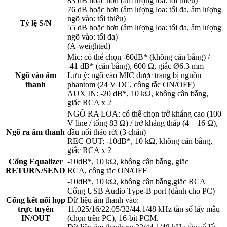
83 dB hoặc hơn (âm lượng loa: tối thiểu)
76 dB hoặc hơn (âm lượng loa: tối đa, âm lượng
ngõ vào: tối thiểu)
Tỷ lệ S/N
55 dB hoặc hơn (âm lượng loa: tối đa, âm lượng
ngõ vào: tối đa)
(A-weighted)
Mic: có thể chọn -60dB* (không cân bằng) /
-41 dB* (cân bằng), 600 Ω, giắc Ø6.3 mm
Ngõ vào âm
Lưu ý: ngõ vào MIC được trang bị nguồn
thanh
phantom (24 V DC, công tắc ON/OFF)
AUX IN: -20 dB*, 10 kΩ, không cân bằng,
giắc RCA x 2
NGÕ RA LOA: có thể chọn trở kháng cao (100
V line / tổng 83 Ω) / trở kháng thấp (4 – 16 Ω),
Ngõ ra âm thanh
đầu nối tháo rời (3 chân)
REC OUT: -10dB*, 10 kΩ, không cân bằng,
giắc RCA x 2
Cổng Equalizer
-10dB*, 10 kΩ, không cân bằng, giắc
RETURN/SEND
RCA, công tắc ON/OFF
-10dB*, 10 kΩ, không cân bằng,giắc RCA
Cổng USB Audio Type-B port (dành cho PC)
Cổng kết nối họp
Dữ liệu âm thanh vào:
trực tuyến
11.025/16/22.05/32/44.1/48 kHz tần số lấy mẫu
IN/OUT
(chọn trên PC), 16-bit PCM.