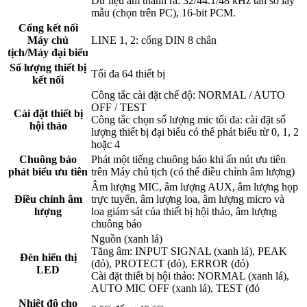
Dữ liệu âm thanh ra: 32/44.1/48 kHz tần số lấy
mẫu (chọn trên PC), 16-bit PCM.
Cổng kết nối
Máy chủ
LINE 1, 2: cổng DIN 8 chân
tịch/Máy đại biểu
Số lượng thiết bị
Tối đa 64 thiết bị
kết nối
Công tắc cài đặt chế độ: NORMAL / AUTO
OFF / TEST
Cài đặt thiết bị
Công tắc chọn số lượng mic tối đa: cài đặt số
hội thảo
lượng thiết bị đại biểu có thể phát biểu từ 0, 1, 2
hoặc 4
Chuông báo
Phát một tiếng chuông báo khi ấn nút ưu tiên
phát biểu ưu tiên
trên Máy chủ tịch (có thể điều chỉnh âm lượng)
Âm lượng MIC, âm lượng AUX, âm lượng họp
Điều chỉnh âm
trực tuyến, âm lượng loa, âm lượng micro và
lượng
loa giám sát của thiết bị hội thảo, âm lượng
chuông báo
Nguồn (xanh lá)
Tăng âm: INPUT SIGNAL (xanh lá), PEAK
Đèn hiển thị
(đỏ), PROTECT (đỏ), ERROR (đỏ)
LED
Cài đặt thiết bị hội thảo: NORMAL (xanh lá),
AUTO MIC OFF (xanh lá), TEST (đỏ
Nhiệt độ cho