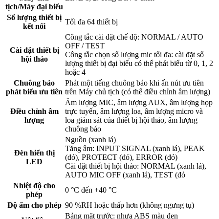
tịch/Máy đại biểu
Số lượng thiết bị
Tối đa 64 thiết bị
kết nối
Công tắc cài đặt chế độ: NORMAL / AUTO
OFF / TEST
Cài đặt thiết bị
Công tắc chọn số lượng mic tối đa: cài đặt số
hội thảo
lượng thiết bị đại biểu có thể phát biểu từ 0, 1, 2
hoặc 4
Chuông báo
Phát một tiếng chuông báo khi ấn nút ưu tiên
phát biểu ưu tiên
trên Máy chủ tịch (có thể điều chỉnh âm lượng)
Âm lượng MIC, âm lượng AUX, âm lượng họp
Điều chỉnh âm
trực tuyến, âm lượng loa, âm lượng micro và
lượng
loa giám sát của thiết bị hội thảo, âm lượng
chuông báo
Nguồn (xanh lá)
Tăng âm: INPUT SIGNAL (xanh lá), PEAK
Đèn hiển thị
(đỏ), PROTECT (đỏ), ERROR (đỏ)
LED
Cài đặt thiết bị hội thảo: NORMAL (xanh lá),
AUTO MIC OFF (xanh lá), TEST (đỏ
Nhiệt độ cho
0 °C đến +40 °C
phép
Độ ẩm cho phép
90 %RH hoặc thấp hơn (không ngưng tụ)
Bảng mặt trước: nhựa ABS màu đen