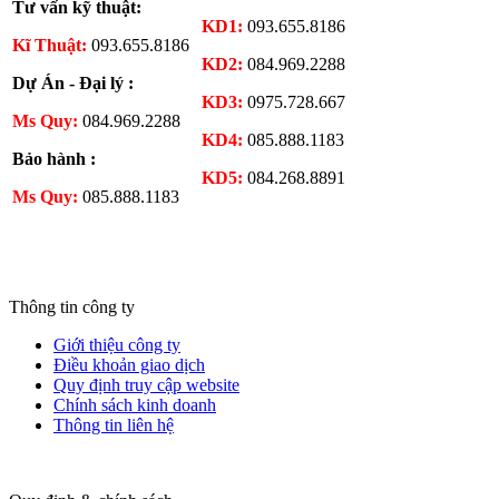
Tư vấn kỹ thuật:
KD1:
093.655.8186
Kĩ Thuật:
093.655.8186
KD2:
084.969.2288
Dự Án - Đại lý :
KD3:
0975.728.667
Ms Quy:
084.969.2288
KD4:
085.888.1183
Bảo hành :
KD5:
084.268.8891
Ms Quy:
085.888.1183
Thông tin công ty
Giới thiệu công ty
Điều khoản giao dịch
Quy định truy cập website
Chính sách kinh doanh
Thông tin liên hệ