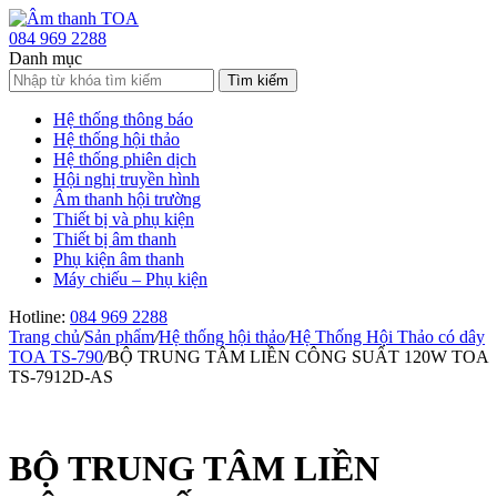
084 969 2288
Danh mục
Tìm
kiếm:
Hệ thống thông báo
Hệ thống hội thảo
Hệ thống phiên dịch
Hội nghị truyền hình
Âm thanh hội trường
Thiết bị và phụ kiện
Thiết bị âm thanh
Phụ kiện âm thanh
Máy chiếu – Phụ kiện
Hotline:
084 969 2288
Trang chủ
/
Sản phẩm
/
Hệ thống hội thảo
/
Hệ Thống Hội Thảo có dây
TOA TS-790
/
BỘ TRUNG TÂM LIỀN CÔNG SUẤT 120W TOA
TS-7912D-AS
BỘ TRUNG TÂM LIỀN