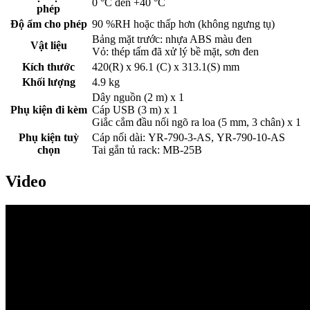
0 °C đến +40 °C
phép
Độ ẩm cho phép
90 %RH hoặc thấp hơn (không ngưng tụ)
Bảng mặt trước: nhựa ABS màu đen
Vật liệu
Vỏ: thép tấm đã xử lý bề mặt, sơn đen
Kích thước
420(R) x 96.1 (C) x 313.1(S) mm
Khối lượng
4.9 kg
Dây nguồn (2 m) x 1
Phụ kiện đi kèm
Cáp USB (3 m) x 1
Giắc cắm đầu nối ngõ ra loa (5 mm, 3 chân) x 1
Phụ kiện tuỳ
Cáp nối dài: YR-790-3-AS, YR-790-10-AS
chọn
Tai gắn tủ rack: MB-25B
Video