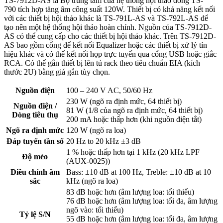
TS-7912D-AS là Bộ trung tâm của hệ thống hội thảo dòng TS-
790 tích hợp tăng âm công suất 120W. Thiết bị có khả năng kết nối
với các thiết bị hội thảo khác là TS-791L-AS và TS-792L-AS để
tạo nên một hệ thống hội thảo hoàn chỉnh. Nguồn của TS-7912D-
AS có thể cung cấp cho các thiết bị hội thảo khác. Trên TS-7912D-
AS bao gồm cổng để kết nối Equalizer hoặc các thiết bị xử lý tín
hiệu khác và có thể kết nối họp trực tuyến qua cổng USB hoặc giắc
RCA. Có thể gắn thiết bị lên tủ rack theo tiêu chuẩn EIA (kích
thước 2U) bằng giá gắn tùy chọn.
Nguồn điện
100 – 240 V AC, 50/60 Hz
230 W (ngõ ra định mức, 64 thiết bị)
Nguồn điện /
81 W (1/8 của ngõ ra định mức, 64 thiết bị)
Dòng tiêu thụ
200 mA hoặc thấp hơn (khi nguồn điện tắt)
Ngõ ra định mức
120 W (ngõ ra loa)
Đáp tuyến tần số
20 Hz to 20 kHz ±3 dB
1 % hoặc thấp hơn tại 1 kHz (20 kHz LPF
Độ méo
(AUX-0025))
Điều chỉnh âm
Bass: ±10 dB at 100 Hz, Treble: ±10 dB at 10
sắc
kHz (ngõ ra loa)
83 dB hoặc hơn (âm lượng loa: tối thiểu)
76 dB hoặc hơn (âm lượng loa: tối đa, âm lượng
ngõ vào: tối thiểu)
Tỷ lệ S/N
55 dB hoặc hơn (âm lượng loa: tối đa, âm lượng