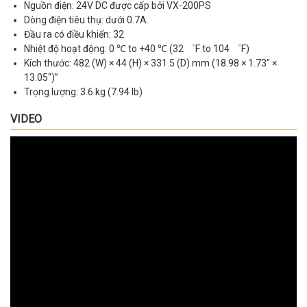
Nguồn điện: 24V DC được cấp bởi VX-200PS
Dòng điện tiêu thụ: dưới 0.7A.
Đầu ra có điều khiển: 32
Nhiệt độ hoạt động: 0 ℃ to +40 ℃ (32 ゜F to 104 ゜F)
Kích thước: 482 (W) × 44 (H) × 331.5 (D) mm (18.98 × 1.73″ ×
13.05″)”
Trọng lượng: 3.6 kg (7.94 lb)
VIDEO