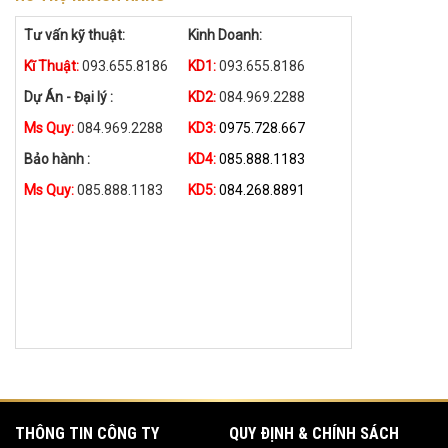
Tư vấn kỹ thuật:
Kinh Doanh:
Kĩ Thuật:
093.655.8186
KD1:
093.655.8186
Dự Án - Đại lý :
KD2:
084.969.2288
Ms Quy:
084.969.2288
KD3:
0975.728.667
Bảo hành :
KD4:
085.888.1183
Ms Quy:
085.888.1183
KD5:
084.268.8891
THÔNG TIN CÔNG TY
QUY ĐỊNH & CHÍNH SÁCH