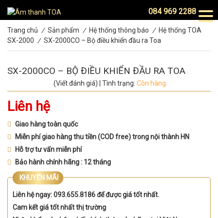
084 969 2288
Trang chủ
/
Sản phẩm
/
Hệ thống thông báo
/
Hệ thống TOA
SX-2000
/
SX-2000CO – Bộ điều khiển đầu ra Toa
SX-2000CO – BỘ ĐIỀU KHIỂN ĐẦU RA TOA
(Viết đánh giá)
|
Tình trạng:
Còn hàng
Liên hệ
Giao hàng toàn quốc
Miễn phí giao hàng thu tiền (COD free) trong nội thành HN
Hỗ trợ tư vấn miễn phí
Bảo hành chính hãng : 12 tháng
KHUYẾN MÃI
Liên hệ ngay: 093.655.8186 để được giá tốt nhất.
Cam kết giá tốt nhất thị trường