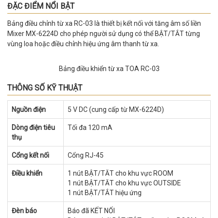
ĐẶC ĐIỂM NỔI BẬT
Bảng điều chỉnh từ xa RC-03 là thiết bị kết nối với tăng âm số liền
Mixer MX-6224D cho phép người sử dụng có thể BẬT/TẮT từng
vùng loa hoặc điều chỉnh hiệu ứng âm thanh từ xa.
Bảng điều khiển từ xa TOA RC-03
THÔNG SỐ KỸ THUẬT
Nguồn điện
5 V DC (cung cấp từ MX-6224D)
Dòng điện tiêu
Tối đa 120 mA
thụ
Cổng kết nối
Cổng RJ-45
Điều khiển
1 nút BẬT/TĂT cho khu vực ROOM
1 nút BẬT/TĂT cho khu vực OUTSIDE
1 nút BẬT/TẮT hiệu ứng
Đèn báo
Báo đã KẾT NỐI