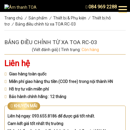
084 969 2288
Trang chủ
/
Sản phẩm
/
Thiết bị & Phụ kiện
/
Thiết bị hỗ
trơ
/
Bảng điều chỉnh từ xa TOA RC-03
BẢNG ĐIỀU CHỈNH TỪ XA TOA RC-03
(Viết đánh giá)
|
Tình trạng:
Còn hàng
Liên hệ
Giao hàng toàn quốc
Miễn phí giao hàng thu tiền (COD free) trong nội thành HN
Hỗ trợ tư vấn miễn phí
Bảo hành chính hãng : 12 tháng
KHUYẾN MÃI
Liên hệ ngay: 093.655.8186 để được giá tốt nhất.
Cam kết giá tốt nhất thị trường