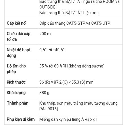
Báo trạng thái BẬT/TẮT ngõ ra cho ROOM và
OUTSIDE
Báo trạng thái BẬT/TẮT hiệu ứng
Cáp kết nối
Cáp đấu thẳng CAT5-STP và CAT5-UTP
Chiều dài cáp
200 m
tối đa
Nhiệt độ hoạt
0 ℃ tới +40 ℃
động
Độ ẩm cho
35 % tới 80 %RH (không động sương)
phép
Kích thước
86 (R) × 87.2 (C) × 55.3 (S) mm
Khối lượng
380 g
Thành phần
Khu thép, sơn màu trắng (màu tương đương
RAL 9016)
Phụ kiện đi kèm
Miếng dán ký hiệu tiếng Ả Rập x 1