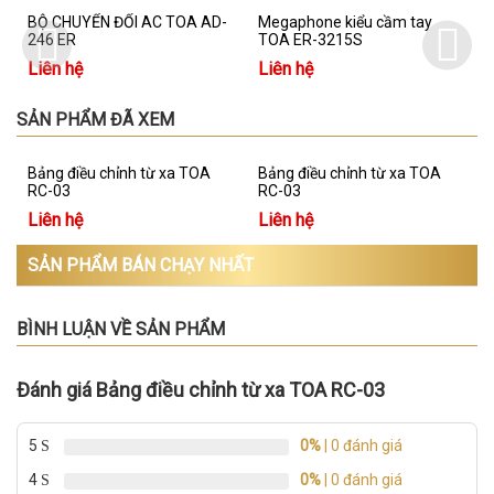
BỘ CHUYỂN ĐỔI AC TOA AD-
Megaphone kiểu cầm tay
246 ER
TOA ER-3215S
Liên hệ
Liên hệ
SẢN PHẨM ĐÃ XEM
Bảng điều chỉnh từ xa TOA
Bảng điều chỉnh từ xa TOA
RC-03
RC-03
Liên hệ
Liên hệ
SẢN PHẨM BÁN CHẠY NHẤT
BÌNH LUẬN VỀ SẢN PHẨM
TOA AD-246 ER : Bộ chuyển đổi
TOA ER-3215S là megaphone
H
AC TOA AD-246 là một nguồn
chất lượng cao, megaphone ER-
H
Đánh giá Bảng điều chỉnh từ xa TOA RC-03
cung cấp điện AC để sử dụng với
3215S kiểu cầm tay có micro
t
NX-100, EV-20R, và PM-20EV thiết
tháo rời được. Megaphone TOA
t
5
0%
| 0 đánh giá
bị. Không sử dụng bộ chuyển đổi
ER-3215S làm bằng nhựa ABS
3
XEM NGAY
XEM NGAY
u
AC này cho thiết bị không chỉ
bền chắc.
n
4
0%
| 0 đánh giá
định việc sử dụng của nó kết hợp
t